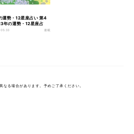
の運勢・12星座占い 第4
023年の運勢・12星座占
(蟹): 6月22日～7月22
 05:33
連載
(総合運・恋愛運・金運・
は異なる場合があります。予めご了承ください。