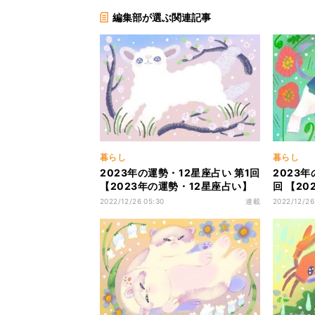
編集部が選ぶ関連記事
暮らし
暮らし
2023年の運勢・12星座占い 第1回
2023年
【2023年の運勢・12星座占い】
回 【2
おひつじ座(牡羊): 3月21日～4月
い】おうし
2022/12/26 05:30
連載
2022/12/26
19日生まれ(総合運・恋愛運・金
月20日
運・仕事運)
金運・仕