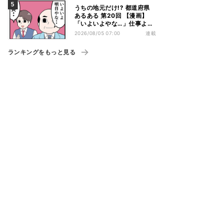
うちの地元だけ!? 都道府県
あるある 第20回 【漫画】
「いよいよやな…」仕事より
優先は当然!? 兵庫県民の“祭
2026/08/05 07:00
連載
り愛”が熱すぎた
ランキングをもっと見る