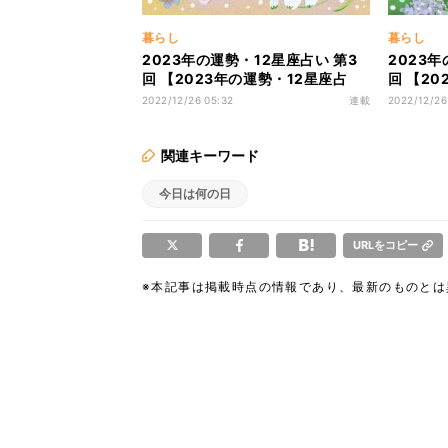
暮らし
暮らし
2023年の運勢・12星座占い 第3
2023年
回 【2023年の運勢・12星座占
回 【2
い】ふたご座(双子): 5月21日～6
い】かに座
2022/12/26 05:32
連載
2022/12/26
月21日生まれ(総合運・恋愛運・金
日生まれ
運・仕事運)
仕事運)
関連キーワード
今日は何の日
URLをコピー
※本記事は掲載時点の情報であり、最新のものと