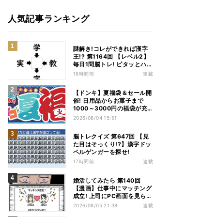
人気記事ランキング
謎解き!コレができれば漢字
王!? 第1164回 【レベル2】
毎日1問脳トレ! ピタッとハマ
る漢字はどれだ?
16時間前
連載
【ドンキ】夏福袋＆セール開
催! 日用品からお菓子まで
1000～3000円の福袋が充
実、家電やアパレルなど人気
2026/08/04 15:51
商品も特価
脳トレクイズ 第647回 【見
た目はそっくり!?】漢字ドッ
ペルゲンガーを探せ!
17時間前
連載
婚活してみたら 第140回
【漫画】仕事中にマッチング
成立! 上司にPC画面を見られ
た結果…
2026/08/05 21:38
連載