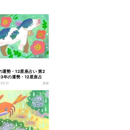
の運勢・12星座占い 第2
023年の運勢・12星座占
座(牡牛): 4月20日～5
 05:31
連載
生まれ(総合運・恋愛運・
事運)