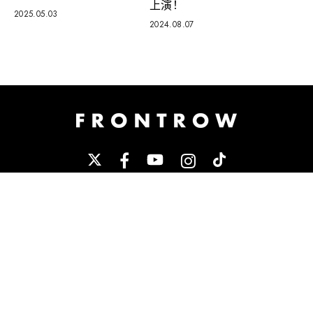
上演！
2025.05.03
2024.08.07
NEWS
FASHION
BEAUTY
MOVIE/TV
MUSIC
CELEBRITY
WELLNESS
LIFESTYLE
BUZZ
運営会社
サイトポリシー
プライバシーポリシー
お問い合わせ
サイトマップ
無断複写転載引用禁止
本サイトに掲載されているコンテンツ（記事・画像）の著作権は「株式会社
WHITCH」に帰属します。他サイトや他媒体へ、弊社著作権コンテンツ（記事・画