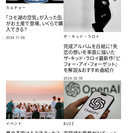
カルチャー
「コモ湖の空気」が入った缶
がお土産で登場、いくらで購
入できる？
ザ・キッド・ラロイ
2024.11.06
完成アルバムを白紙に！失
恋の想いを率直に描いた
ザ・キッド・ラロイ最新作『ビ
フォー・アイ・フォーゲット』
を解説＆おすすめ曲紹介
2026.02.05
イベント
BUZZ
夏の予定はもう決まった？
家庭持ち男性がAIチャット