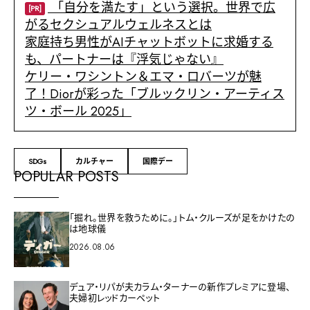
「自分を満たす」という選択。世界で広
[PR]
がるセクシュアルウェルネスとは
家庭持ち男性がAIチャットボットに求婚する
も、パートナーは『浮気じゃない』
ケリー・ワシントン＆エマ・ロバーツが魅
了！Diorが彩った「ブルックリン・アーティス
ツ・ボール 2025」
SDGs
カルチャー
国際デー
POPULAR POSTS
「掘れ。世界を救うために。」トム・クルーズが足をかけたの
は地球儀
2026.08.06
デュア・リパが夫カラム・ターナーの新作プレミアに登場、
夫婦初レッドカーペット