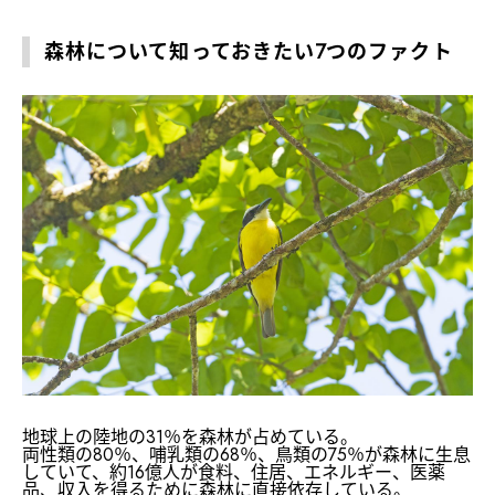
森林について知っておきたい7つのファクト
地球上の陸地の31％を森林が占めている。
両性類の80％、哺乳類の68％、鳥類の75％が森林に生息
していて、約16億人が食料、住居、エネルギー、医薬
品、収入を得るために森林に直接依存している。