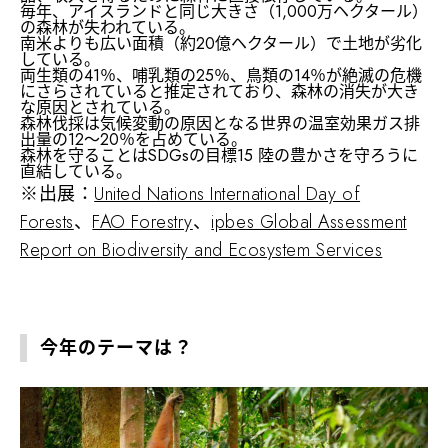
毎年、アイスランドと同じ大きさ（1,000万ヘクタール）
の森林が失われている。
南米よりも広い面積（約20億ヘクタール）で土地が劣化
している。
両生類の41％、哺乳類の25％、鳥類の14％が絶滅の危機
にさらされていると推定されており、森林の消失が大き
な原因とされている。
森林伐採は気候変動の原因となる世界の温室効果ガス排
出量の12〜20％を占めている。
森林を守ることは
SDGs
の目標15 陸の豊かさを守ろうに
直結している。
※出展：
United Nations International Day of
Forests
、
FAO Forestry
、
ipbes Global Assessment
Report on Biodiversity and Ecosystem Services
今年のテーマは？