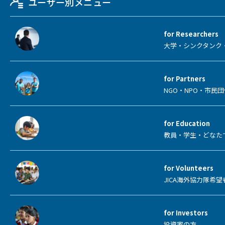
ユーザー別メニュー
for Researchers
大学・シンクタンク
for Partners
NGO・NPO・市
for Education
教員・学生・どなた
for Volunteers
JICA海外協力隊希
for Investors
投資家の方