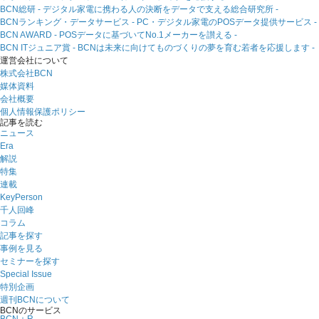
BCN総研 - デジタル家電に携わる人の決断をデータで支える総合研究所 -
BCNランキング・データサービス - PC・デジタル家電のPOSデータ提供サービス -
BCN AWARD - POSデータに基づいてNo.1メーカーを讃える -
BCN ITジュニア賞 - BCNは未来に向けてものづくりの夢を育む若者を応援します -
運営会社について
株式会社BCN
媒体資料
会社概要
個人情報保護ポリシー
記事を読む
ニュース
Era
解説
特集
連載
KeyPerson
千人回峰
コラム
記事を探す
事例を見る
セミナーを探す
Special Issue
特別企画
週刊BCNについて
BCNのサービス
BCN＋R