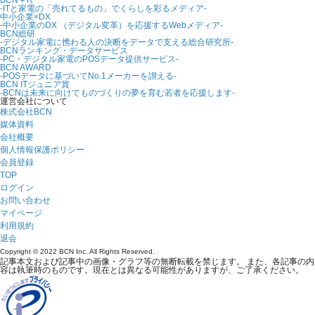
-ITと家電の「売れてるもの」でくらしを彩るメディア-
中小企業×DX
-中小企業のDX （デジタル変革）を応援するWebメディア-
BCN総研
-デジタル家電に携わる人の決断をデータで支える総合研究所-
BCNランキング・データサービス
-PC・デジタル家電のPOSデータ提供サービス-
BCN AWARD
-POSデータに基づいてNo.1メーカーを讃える-
BCN ITジュニア賞
-BCNは未来に向けてものづくりの夢を育む若者を応援します-
運営会社について
株式会社BCN
媒体資料
会社概要
個人情報保護ポリシー
会員登録
TOP
ログイン
お問い合わせ
マイページ
利用規約
退会
Copyright © 2022 BCN Inc. All Rights Reserved.
記事本文および記事中の画像・グラフ等の無断転載を禁じます。 また、各記事の内
容は執筆時のものです。現在とは異なる可能性がありますが、ご了承ください。