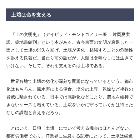
土壌は命を支える
『土の文明史』（デイビッド・モントゴメリー著、 片岡夏実
訳、築地書館刊）という本がある。古今東西の文明が衰退した一
因として土壌の消失を挙げ、土壌が劣化・枯渇することの危険性
を訴える良著だ。当たり前の話だが、人類は食糧なしには生きて
いけない。そして、それを支えるのは土壌である。
世界各地で土壌の劣化が深刻な問題になっているという。都市
化はもちろん、風水害による侵食、塩分の上昇、乾燥など複数の
脅威に晒されている。日本では高齢化などにより、農地を維持で
きないケースも増えている。土壌をいかに守っていくかは待った
なしの課題と言えるだろう。
とはいえ、日頃「土壌」について考える機会はほとんどない。
都市労働者であり、IT業界に生息する記者にとって、土壌は縁遠