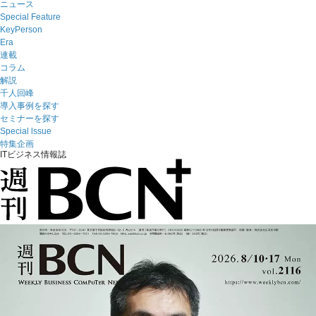
ニュース
Special Feature
KeyPerson
Era
連載
コラム
解説
千人回峰
導入事例を探す
セミナーを探す
Special lssue
特集企画
ITビジネス情報誌