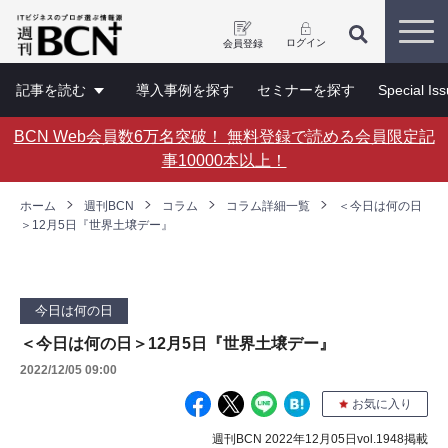
ログイン
会員登録
記事を読む
導入事例を探す
セミナーを探す
Special Is
BCN Web会員数6万名突破！ 無料登録で読める会員限定記
事10000本以上！
ホーム
週刊BCN
コラム
コラム詳細一覧
＜今日は何の日
＞12月5日『世界土壌デー』
今日は何の日
＜今日は何の日＞12月5日『世界土壌デー』
2022/12/05 09:00
お気に入り
週刊BCN 2022年12月05日vol.1948掲載