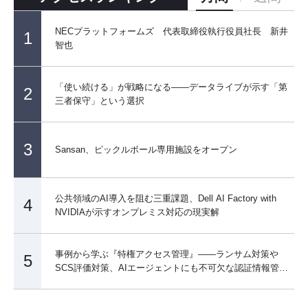
NECプラットフォームズ 代表取締役執行役員社長 新井
1
智也
「使い続ける」が戦略になる――データライブが示す「第
2
三者保守」という選択
3
Sansan、ピックルボール専用施設をオープン
公共領域のAI導入を阻む三重課題、Dell AI Factory with
4
NVIDIAが示すオンプレミス対応の現実解
事例から学ぶ『特権アクセス管理』――ランサム対策や
5
SCS評価対策、AIエージェントにも不可欠な認証情報管理
を見直す！