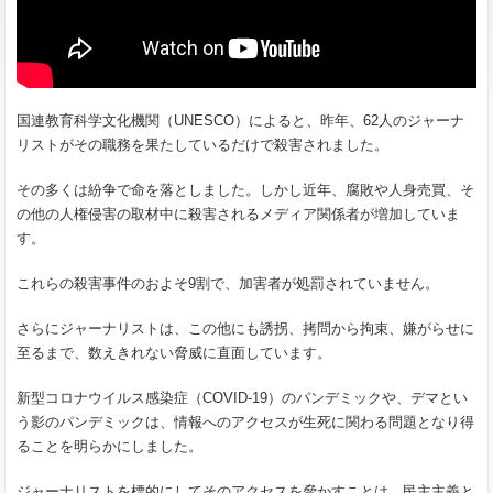
国連教育科学文化機関（UNESCO）によると、昨年、62人のジャーナ
リストがその職務を果たしているだけで殺害されました。
その多くは紛争で命を落としました。しかし近年、腐敗や人身売買、そ
の他の人権侵害の取材中に殺害されるメディア関係者が増加していま
す。
これらの殺害事件のおよそ9割で、加害者が処罰されていません。
さらにジャーナリストは、この他にも誘拐、拷問から拘束、嫌がらせに
至るまで、数えきれない脅威に直面しています。
新型コロナウイルス感染症（COVID-19）のパンデミックや、デマとい
う影のパンデミックは、情報へのアクセスが生死に関わる問題となり得
ることを明らかにしました。
ジャーナリストを標的にしてそのアクセスを脅かすことは、民主主義と