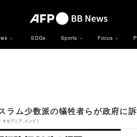
ews
SDGs
Sports
Focus
P
∨
∨
∨
スラム少数派の犠牲者らが政府に訴
・オセアニア
インド
]