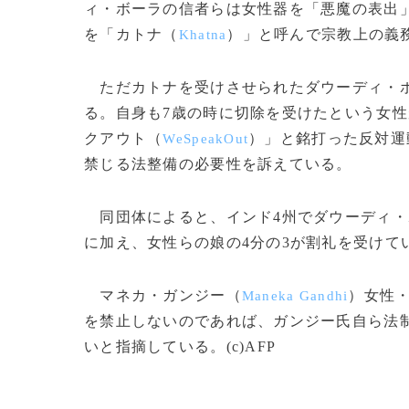
ィ・ボーラの信者らは女性器を「悪魔の表出
を「カトナ（
）」と呼んで宗教上の義
Khatna
ただカトナを受けさせられたダウーディ・ボ
る。自身も7歳の時に切除を受けたという女
クアウト（
）」と銘打った反対運
WeSpeakOut
禁じる法整備の必要性を訴えている。
同団体によると、インド4州でダウーディ・
に加え、女性らの娘の4分の3が割礼を受けて
マネカ・ガンジー（
）女性
Maneka Gandhi
を禁止しないのであれば、ガンジー氏自ら法
いと指摘している。(c)AFP