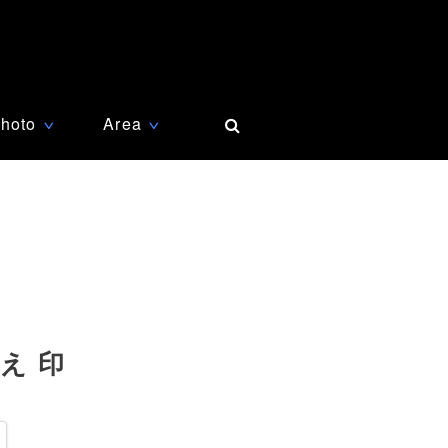
hoto
Area
∨
∨
え 印