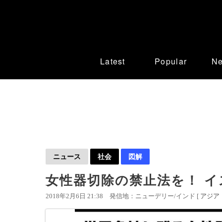
Latest
Popular
N
ニュース
社会
図解
女性器切除の禁止法を！ イ
2018年2月6日 21:38
発信地：ニューデリー/インド [
アジア