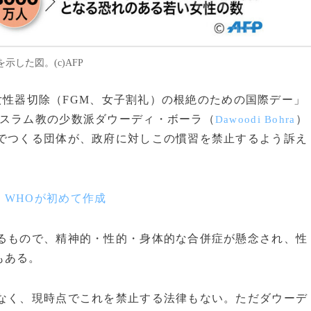
した図。(c)AFP
女性器切除（FGM、女子割礼）の根絶のための国際デー」
イスラム教の少数派ダウーディ・ボーラ（
）
Dawoodi Bohra
らでつくる団体が、政府に対しこの慣習を禁止するよう訴え
、WHOが初めて作成
るもので、精神的・性的・身体的な合併症が懸念され、性
もある。
なく、現時点でこれを禁止する法律もない。ただダウーデ