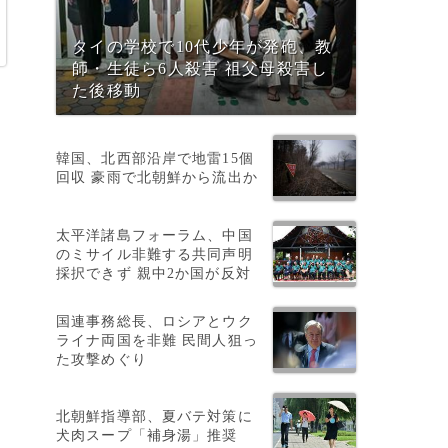
タイの学校で10代少年が発砲、教
師・生徒ら6人殺害 祖父母殺害し
た後移動
韓国、北西部沿岸で地雷15個
回収 豪雨で北朝鮮から流出か
太平洋諸島フォーラム、中国
のミサイル非難する共同声明
採択できず 親中2か国が反対
国連事務総長、ロシアとウク
ライナ両国を非難 民間人狙っ
た攻撃めぐり
北朝鮮指導部、夏バテ対策に
犬肉スープ「補身湯」推奨