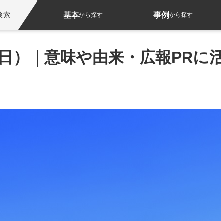
基本
事例
検索
から探す
から探す
7日）｜意味や由来・広報PRに