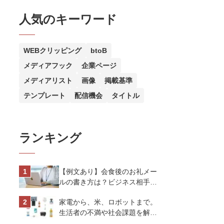
人気のキーワード
WEBクリッピング
btoB
メディアフック
企業ページ
メディアリスト
画像
掲載基準
テンプレート
配信機会
タイトル
ランキング
【例文あり】会食後のお礼メー
ルの書き方は？ビジネス相手に
好印象を与えるマナーとポイン
家電から、米、ロボットまで。
トを解説
生活者の不満や社会課題を解決
するビジネスの伝え方｜アイリ