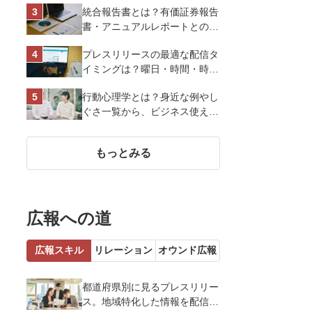
統合報告書とは？有価証券報告
スオーヤマ株式会社
書・アニュアルレポートとの違
い、作り方など基礎知識を解説
プレスリリースの最適な配信タ
イミングは？曜日・時間・時期
を戦略的に決定して効果を最大
行動心理学とは？身近な例やし
化させよう
ぐさ一覧から、ビジネス使える
13選を解説
もっとみる
広報への道
広報スキル
リレーション
オウンド広報
都道府県別に見るプレスリリー
ス。地域特化した情報を配信す